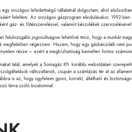
 egy országos lefedettségű vállalatnál dolgoztam, ahol elsősorban
tásáért feleltem. Az országos gázprogram elindulásakor, 1992-ben 
főként gáz- és fűtésszereléssel, valamint készülékek szervizeléséve
ri felülvizsgálói jogosultságom lehetővé teszi, hogy a munkát mag
ak megfelelően végezzem. Hiszem, hogy egy gázkészülék nem pu
ényelem része – ezért a megbízhatóság kiemelten fontos számom
makat talál, amelyek a Somagáz Kft. korábbi weboldalain szerepel
 szolgáltatások változatlanok, csupán a számlázás tér át az áfame
bbra is az, hogy ügyfeleim gyors, korrekt, átlátható és biztonságos
szú távra szóló bizalommal.
NK