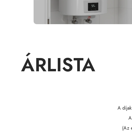
ÁRLISTA
A díja
A
(Az 