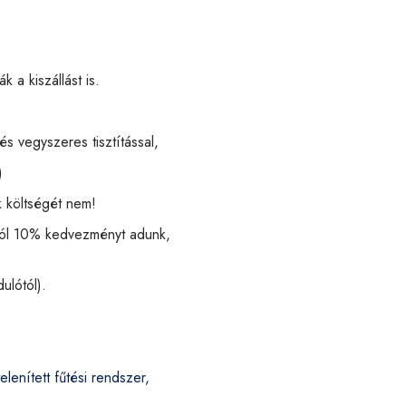
 a kiszállást is.
s vegyszeres tisztítással,
)
k költségét nem!
ából 10% kedvezményt adunk,
ulótól).
elenített fűtési rendszer,