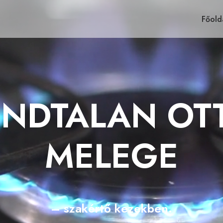
Főold
ONDTALAN OT
MELEGE
– szakértő kezekben.