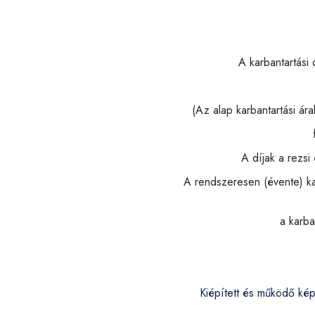
A karbantartási 
(Az alap karbantartási ár
A díjak a rezsi
A rendszeresen (évente) ka
a karba
Kiépített és működő képes