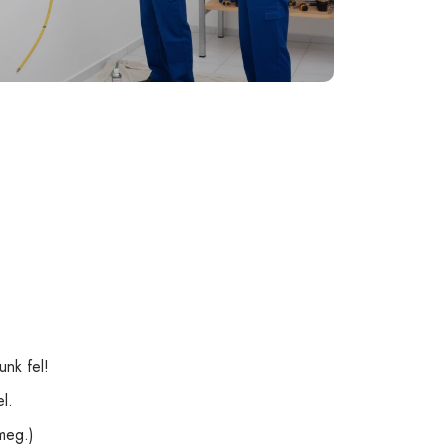
nk fel!
l.
meg.)