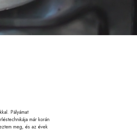
kkal. Pályámat
rléstechnikája már korán
reztem meg, és az évek