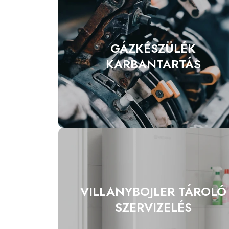
GÁZKÉSZÜLÉK
KARBANTARTÁS
VILLANYBOJLER TÁROLÓ
SZERVIZELÉS