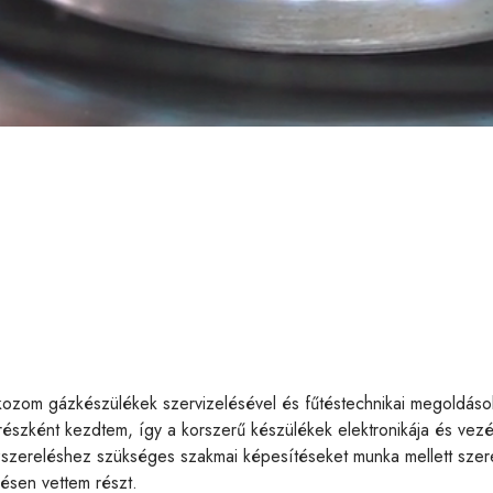
lkozom gázkészülékek szervizelésével és fűtéstechnikai megoldáso
részként kezdtem, így a korszerű készülékek elektronikája és vezé
zszereléshez szükséges szakmai képesítéseket munka mellett sze
ésen vettem részt.