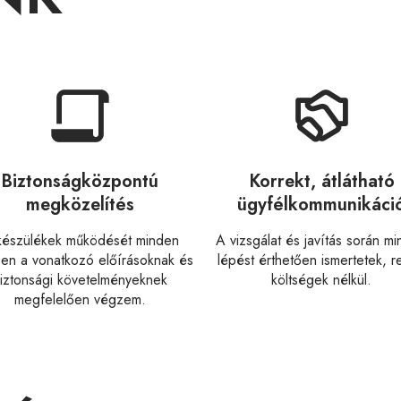
Biztonságközpontú
Korrekt, átlátható
megközelítés
ügyfélkommunikáci
készülékek működését minden
A vizsgálat és javítás során m
en a vonatkozó előírásoknak és
lépést érthetően ismertetek, re
iztonsági követelményeknek
költségek nélkül.
megfelelően végzem.