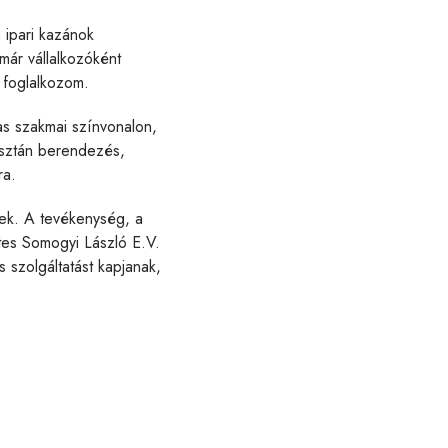
 ipari kazánok
már vállalkozóként
l foglalkozom.
as szakmai színvonalon,
sztán berendezés,
ra.
tek. A tevékenység, a
ntes Somogyi László E.V.
 szolgáltatást kapjanak,