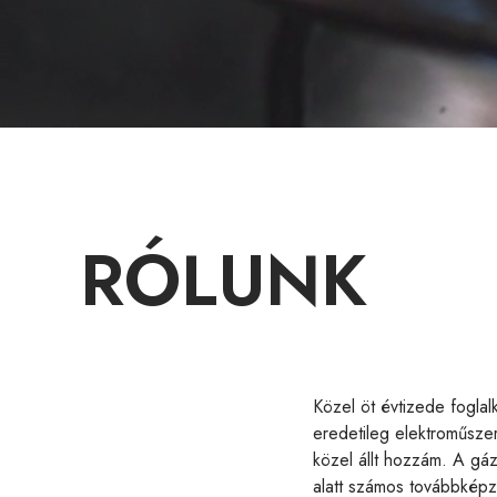
RÓLUNK
Közel öt évtizede fogla
eredetileg elektroműsze
közel állt hozzám. A gá
alatt számos továbbképz