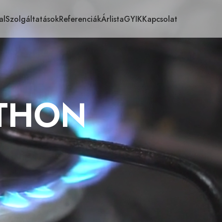
al
Szolgáltatások
Referenciák
Árlista
GYIK
Kapcsolat
THON