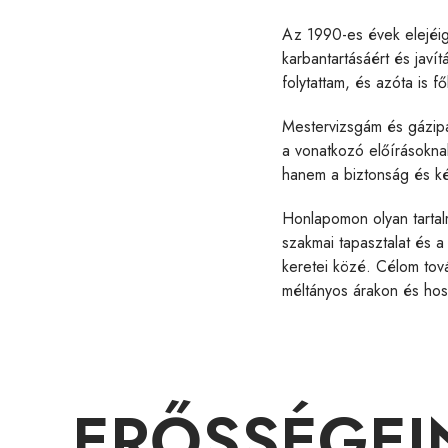
Az 1990-es évek elejéig
karbantartásáért és javí
folytattam, és azóta is 
Mestervizsgám és gázipa
a vonatkozó előírásokn
hanem a biztonság és k
Honlapomon olyan tartal
szakmai tapasztalat és a
keretei közé. Célom tová
méltányos árakon és hos
ERŐSSÉGEI