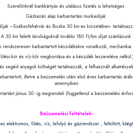
Szerelőnknél bankkártyás és utalásos fizetés is lehetséges.
Gázkazán alap karbantartási munkadíjak:
díjak –Székesfehérvár és Bicske 30 km-es körzetében- tartalmazzák
A 30 km feletti távolságoknál további 180 Ft/km díjat számlázunk.
ak rendszeresen karbantartott készülékekre vonatkozik, mechanikai é
fűtési-kör és víz-kőr megbontása és a készülék leszerelése nélkül.
 és segéd anyagok költségét tartalmazzák, a felhasznált alkatrésze
rbantartott, illetve a beüzemelés utáni első éves karbantartás ár
amennyiben
ntartást június 30.-ig megrendeli (függetlenül a beüzemelési évford
Beüzemelési feltételek:
 elektromos, fűtés, víz, lefolyó és gázrendszer , feltöltött, kilégt